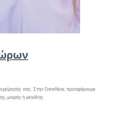
χώρων
επιχείρησής σας. Στην CrewNow, προσφέρουμε
ς, μικρής ή μεγάλης.